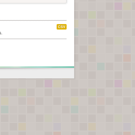
CSV
s.