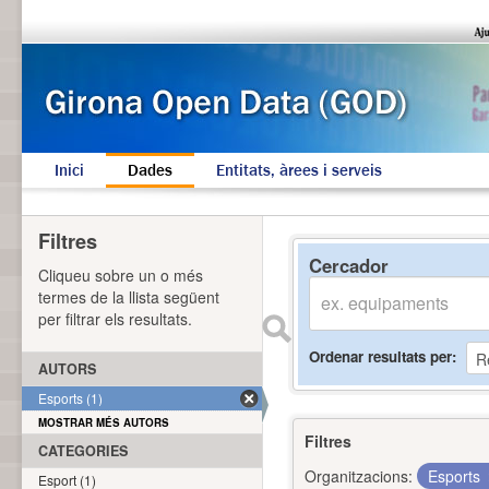
Inici
Dades
Entitats, àrees i serveis
Filtres
Cercador
Cliqueu sobre un o més
termes de la llista següent
per filtrar els resultats.
Ordenar resultats per
AUTORS
Esports (1)
MOSTRAR MÉS AUTORS
Filtres
CATEGORIES
Organitzacions:
Esports
Esport (1)