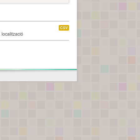
CSV
localització