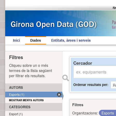
Inici
Dades
Entitats, àrees i serveis
Filtres
Cercador
Cliqueu sobre un o més
termes de la llista següent
per filtrar els resultats.
Ordenar resultats per
AUTORS
Esports (1)
MOSTRAR MENYS AUTORS
Filtres
CATEGORIES
Organitzacions:
Esports
Esport (1)