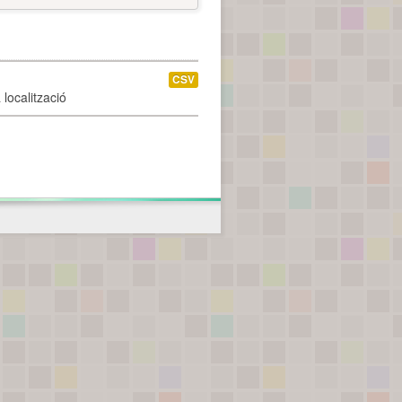
CSV
localització