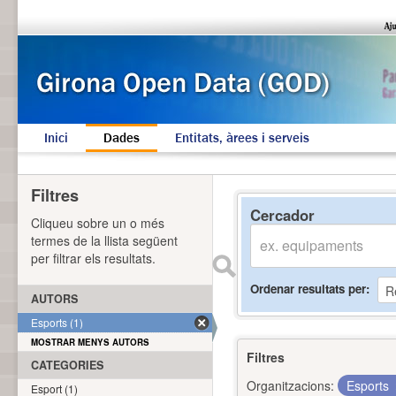
Inici
Dades
Entitats, àrees i serveis
Filtres
Cercador
Cliqueu sobre un o més
termes de la llista següent
per filtrar els resultats.
Ordenar resultats per
AUTORS
Esports (1)
MOSTRAR MENYS AUTORS
Filtres
CATEGORIES
Organitzacions:
Esports
Esport (1)