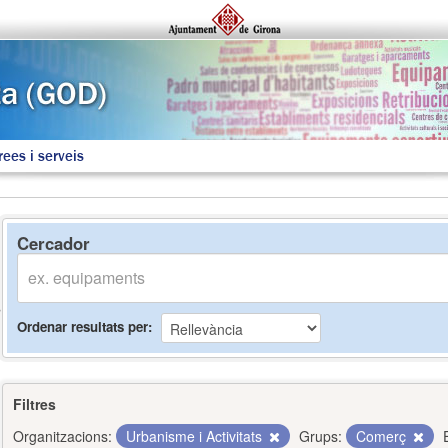
rees i serveis
Cercador
Ordenar resultats per
Filtres
Organitzacions:
Urbanisme i Activitats
Grups:
Comerç