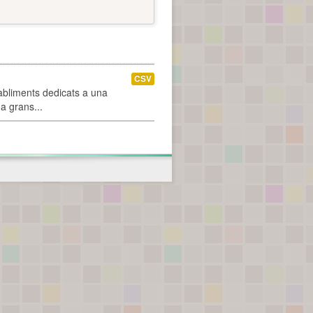
CSV
abliments dedicats a una
 a grans...