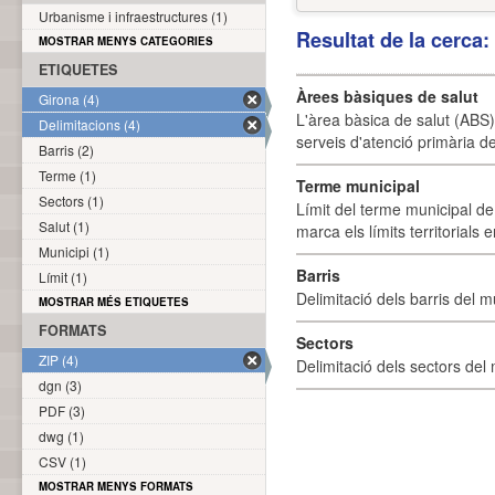
Urbanisme i infraestructures (1)
Resultat de la cerca
MOSTRAR MENYS CATEGORIES
ETIQUETES
Àrees bàsiques de salut
Girona (4)
L'àrea bàsica de salut (ABS) 
Delimitacions (4)
serveis d'atenció primària de
Barris (2)
Terme (1)
Terme municipal
Sectors (1)
Límit del terme municipal de 
Salut (1)
marca els límits territorials
Municipi (1)
Barris
Límit (1)
Delimitació dels barris del mu
MOSTRAR MÉS ETIQUETES
FORMATS
Sectors
ZIP (4)
Delimitació dels sectors del 
dgn (3)
PDF (3)
dwg (1)
CSV (1)
MOSTRAR MENYS FORMATS