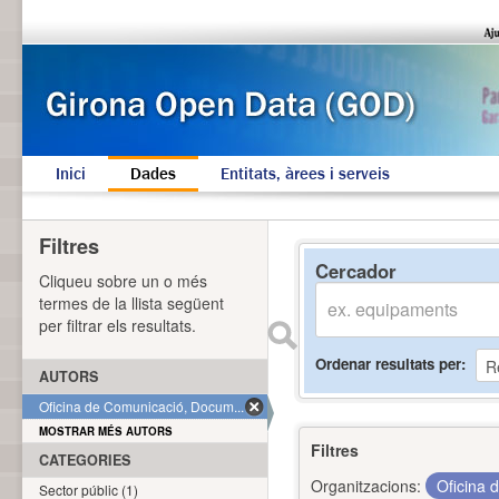
Inici
Dades
Entitats, àrees i serveis
Filtres
Cercador
Cliqueu sobre un o més
termes de la llista següent
per filtrar els resultats.
Ordenar resultats per
AUTORS
Oficina de Comunicació, Docum... (1)
MOSTRAR MÉS AUTORS
Filtres
CATEGORIES
Organitzacions:
Oficina 
Sector públic (1)