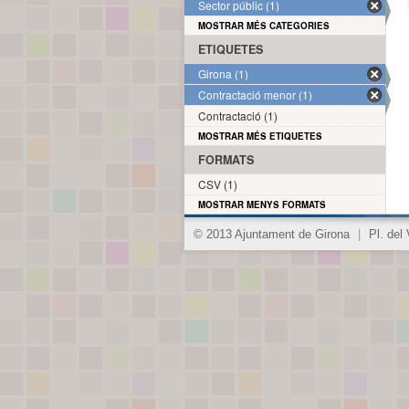
Sector públic (1)
MOSTRAR MÉS CATEGORIES
ETIQUETES
Girona (1)
Contractació menor (1)
Contractació (1)
MOSTRAR MÉS ETIQUETES
FORMATS
CSV (1)
MOSTRAR MENYS FORMATS
© 2013 Ajuntament de Girona
|
Pl. del