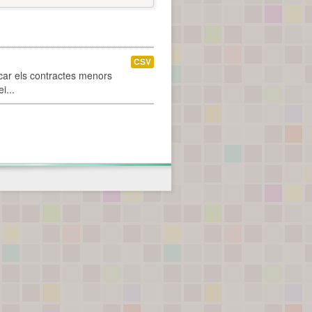
CSV
car els contractes menors
i...