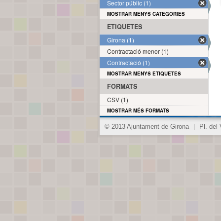
Sector públic (1)
MOSTRAR MENYS CATEGORIES
ETIQUETES
Girona (1)
Contractació menor (1)
Contractació (1)
MOSTRAR MENYS ETIQUETES
FORMATS
CSV (1)
MOSTRAR MÉS FORMATS
© 2013 Ajuntament de Girona
|
Pl. del