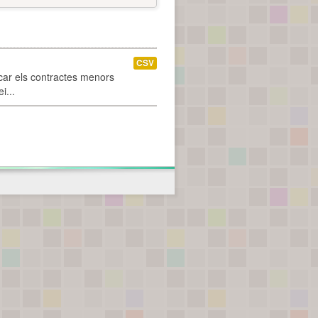
CSV
car els contractes menors
i...