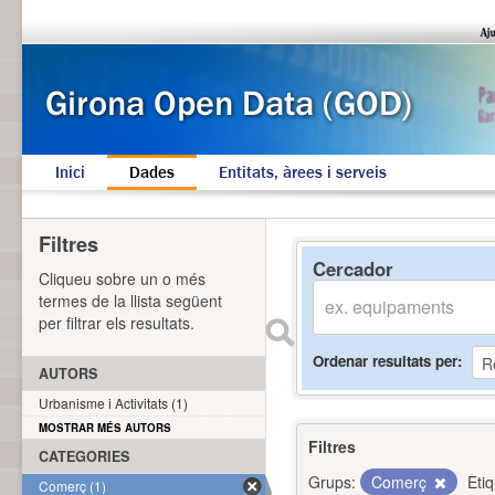
Inici
Dades
Entitats, àrees i serveis
Filtres
Cercador
Cliqueu sobre un o més
termes de la llista següent
per filtrar els resultats.
Ordenar resultats per
AUTORS
Urbanisme i Activitats (1)
MOSTRAR MÉS AUTORS
Filtres
CATEGORIES
Grups:
Comerç
Eti
Comerç (1)