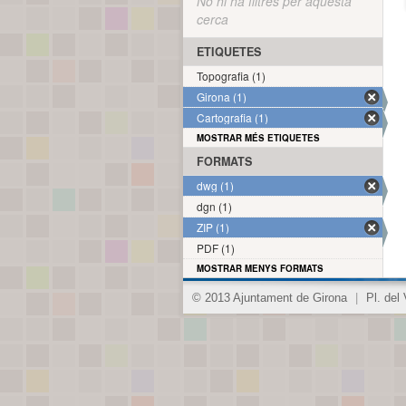
No hi ha filtres per aquesta
cerca
ETIQUETES
Topografia (1)
Girona (1)
Cartografia (1)
MOSTRAR MÉS ETIQUETES
FORMATS
dwg (1)
dgn (1)
ZIP (1)
PDF (1)
MOSTRAR MENYS FORMATS
© 2013 Ajuntament de Girona
|
Pl. del