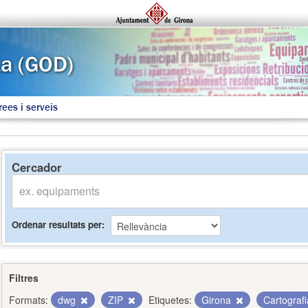
rees i serveis
Cercador
Ordenar resultats per
Filtres
Formats:
dwg
ZIP
Etiquetes:
Girona
Cartograf