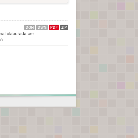
DGN
DWG
PDF
ZIP
onal elaborada per
ó...