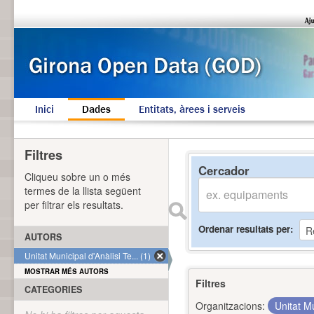
Inici
Dades
Entitats, àrees i serveis
Filtres
Cercador
Cliqueu sobre un o més
termes de la llista següent
per filtrar els resultats.
Ordenar resultats per
AUTORS
Unitat Municipal d'Anàlisi Te... (1)
MOSTRAR MÉS AUTORS
Filtres
CATEGORIES
Organitzacions:
Unitat Mu