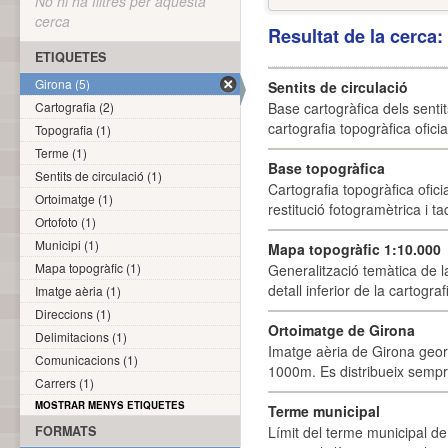
No hi ha filtres per aquesta
cerca
Resultat de la cerca
ETIQUETES
Girona (5)
Sentits de circulació
Cartografia (2)
Base cartogràfica dels sentit
cartografia topogràfica ofici
Topografia (1)
Terme (1)
Base topogràfica
Sentits de circulació (1)
Cartografia topogràfica ofic
Ortoimatge (1)
restitució fotogramètrica i ta
Ortofoto (1)
Municipi (1)
Mapa topogràfic 1:10.000
Mapa topogràfic (1)
Generalització temàtica de l
detall inferior de la cartogra
Imatge aèria (1)
Direccions (1)
Ortoimatge de Girona
Delimitacions (1)
Imatge aèria de Girona geor
Comunicacions (1)
1000m. Es distribueix sempre
Carrers (1)
MOSTRAR MENYS ETIQUETES
Terme municipal
FORMATS
Límit del terme municipal de 