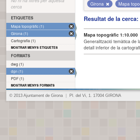
No hi ha filtres per aquesta
Girona
Mapa topo
cerca
Resultat de la cerca
ETIQUETES
Mapa topogràfic (1)
Girona (1)
Mapa topogràfic 1:10.000
Cartografia (1)
Generalització temàtica de l
detall inferior de la cartogra
MOSTRAR MENYS ETIQUETES
FORMATS
dwg (1)
dgn (1)
PDF (1)
MOSTRAR MENYS FORMATS
© 2013 Ajuntament de Girona
|
Pl. del Vi, 1. 17004 GIRONA