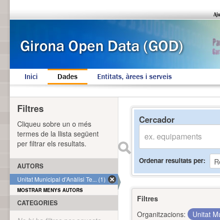
Inici
Dades
Entitats, àrees i serveis
Filtres
Cercador
Cliqueu sobre un o més
termes de la llista següent
per filtrar els resultats.
Ordenar resultats per
AUTORS
Unitat Municipal d'Anàlisi Te... (1)
MOSTRAR MENYS AUTORS
Filtres
CATEGORIES
Organitzacions:
Unitat Mu