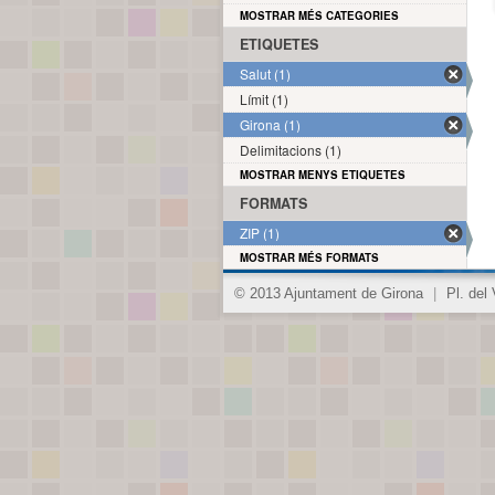
MOSTRAR MÉS CATEGORIES
ETIQUETES
Salut (1)
Límit (1)
Girona (1)
Delimitacions (1)
MOSTRAR MENYS ETIQUETES
FORMATS
ZIP (1)
MOSTRAR MÉS FORMATS
© 2013 Ajuntament de Girona
|
Pl. del