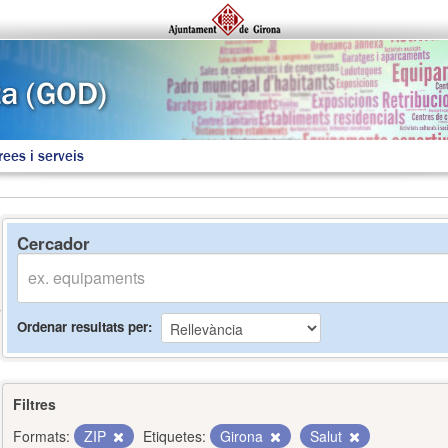
rees i serveis
Cercador
Ordenar resultats per
Filtres
Formats:
ZIP
Etiquetes:
Girona
Salut