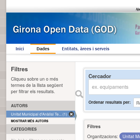
Inici
Dades
Entitats, àrees i serveis
Filtres
Cercador
Cliqueu sobre un o més
termes de la llista següent
per filtrar els resultats.
Ordenar resultats per
AUTORS
Unitat Municipal d'Anàlisi Te... (1)
MOSTRAR MÉS AUTORS
Filtres
CATEGORIES
Organitzacions:
Unitat Mu