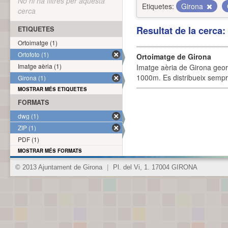
No hi ha filtres per aquesta
Etiquetes:
Girona
cerca
Resultat de la cerca
ETIQUETES
Ortoimatge (1)
Ortofoto (1)
Ortoimatge de Girona
Imatge aèria (1)
Imatge aèria de Girona geor
1000m. Es distribueix sempre
Girona (1)
MOSTRAR MÉS ETIQUETES
FORMATS
dwg (1)
ZIP (1)
PDF (1)
MOSTRAR MÉS FORMATS
© 2013 Ajuntament de Girona
|
Pl. del Vi, 1. 17004 GIRONA