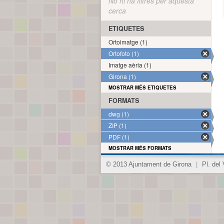
No hi ha filtres per aquesta
cerca
ETIQUETES
Ortoimatge (1)
Ortofoto (1)
Imatge aèria (1)
Girona (1)
MOSTRAR MÉS ETIQUETES
FORMATS
dwg (1)
ZIP (1)
PDF (1)
MOSTRAR MÉS FORMATS
© 2013 Ajuntament de Girona
|
Pl. del