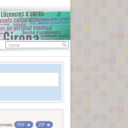
ormats:
PDF
ZIP