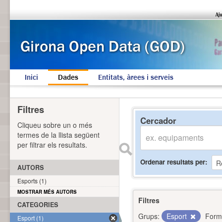
Inici
Dades
Entitats, àrees i serveis
Filtres
Cercador
Cliqueu sobre un o més
termes de la llista següent
per filtrar els resultats.
Ordenar resultats per
AUTORS
Esports (1)
MOSTRAR MÉS AUTORS
Filtres
CATEGORIES
Grups:
Esport
Form
Esport (1)