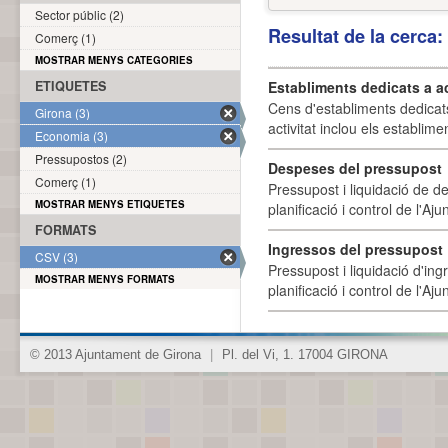
Sector públic (2)
Resultat de la cerca
Comerç (1)
MOSTRAR MENYS CATEGORIES
ETIQUETES
Establiments dedicats a a
Cens d'establiments dedicat
Girona (3)
activitat inclou els establime
Economia (3)
Pressupostos (2)
Despeses del pressupost
Comerç (1)
Pressupost i liquidació de d
MOSTRAR MENYS ETIQUETES
planificació i control de l'A
FORMATS
Ingressos del pressupost
CSV (3)
Pressupost i liquidació d'ing
MOSTRAR MENYS FORMATS
planificació i control de l'A
© 2013 Ajuntament de Girona
|
Pl. del Vi, 1. 17004 GIRONA