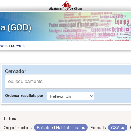
rees i serveis
Cercador
Ordenar resultats per
Filtres
Organitzacions:
Paisatge i Hàbitat Urbà
Formats:
CSV