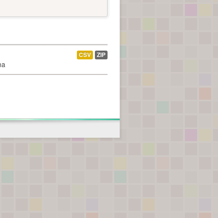
CSV
ZIP
na