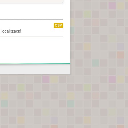
CSV
localització