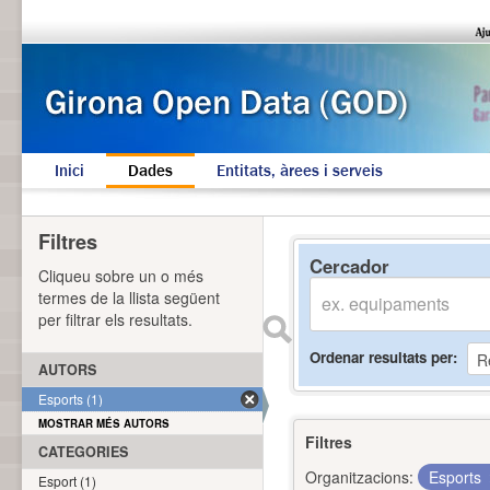
Inici
Dades
Entitats, àrees i serveis
Filtres
Cercador
Cliqueu sobre un o més
termes de la llista següent
per filtrar els resultats.
Ordenar resultats per
AUTORS
Esports (1)
MOSTRAR MÉS AUTORS
Filtres
CATEGORIES
Organitzacions:
Esports
Esport (1)