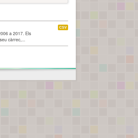
CSV
2006 a 2017. Els
seu càrrec,...