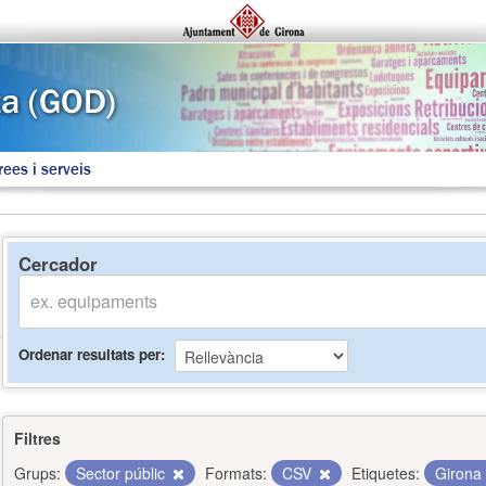
rees i serveis
Cercador
Ordenar resultats per
Filtres
Grups:
Sector públic
Formats:
CSV
Etiquetes:
Girona