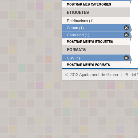
MOSTRAR MÉS CATEGORIES
ETIQUETES
Retribucions (1)
Girona (1)
Consistori (1)
MOSTRAR MENYS ETIQUETES
FORMATS
CSV (1)
MOSTRAR MENYS FORMATS
© 2013 Ajuntament de Girona
|
Pl. del