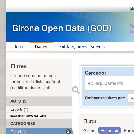
Inici
Dades
Entitats, àrees i serveis
Filtres
Cercador
Cliqueu sobre un o més
termes de la llista següent
per filtrar els resultats.
Ordenar resultats per
AUTORS
Esports (1)
MOSTRAR MÉS AUTORS
Filtres
CATEGORIES
Grups:
Esport
Form
Esport (1)