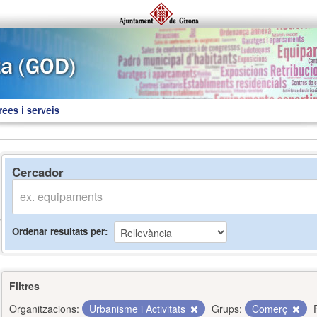
rees i serveis
Cercador
Ordenar resultats per
Filtres
Organitzacions:
Urbanisme i Activitats
Grups:
Comerç