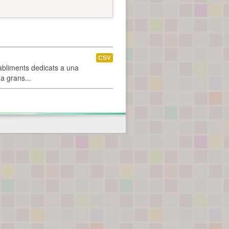
CSV
abliments dedicats a una
 a grans...