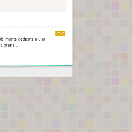
CSV
abliments dedicats a una
 a grans...