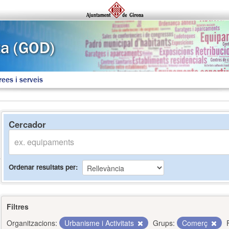
rees i serveis
Cercador
Ordenar resultats per
Filtres
Organitzacions:
Urbanisme i Activitats
Grups:
Comerç