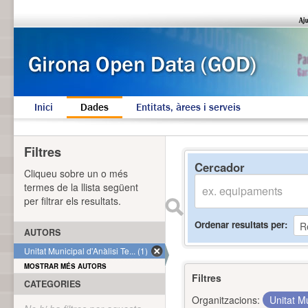
Inici
Dades
Entitats, àrees i serveis
Filtres
Cercador
Cliqueu sobre un o més
termes de la llista següent
per filtrar els resultats.
Ordenar resultats per
AUTORS
Unitat Municipal d'Anàlisi Te... (1)
MOSTRAR MÉS AUTORS
Filtres
CATEGORIES
Organitzacions:
Unitat Mu