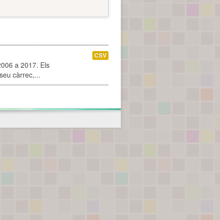
CSV
2006 a 2017. Els
seu càrrec,...