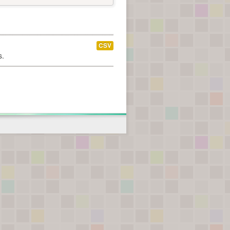
CSV
s.