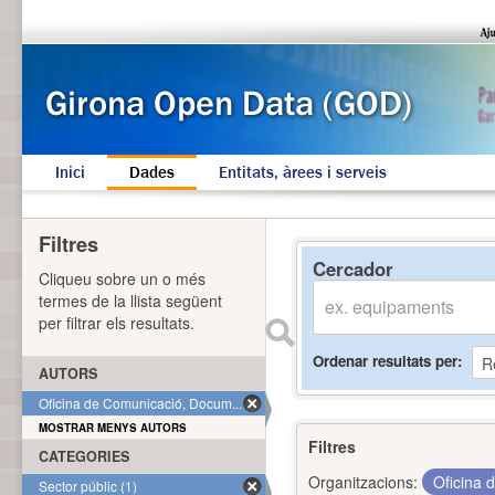
Inici
Dades
Entitats, àrees i serveis
Filtres
Cercador
Cliqueu sobre un o més
termes de la llista següent
per filtrar els resultats.
Ordenar resultats per
AUTORS
Oficina de Comunicació, Docum... (1)
MOSTRAR MENYS AUTORS
Filtres
CATEGORIES
Organitzacions:
Oficina 
Sector públic (1)