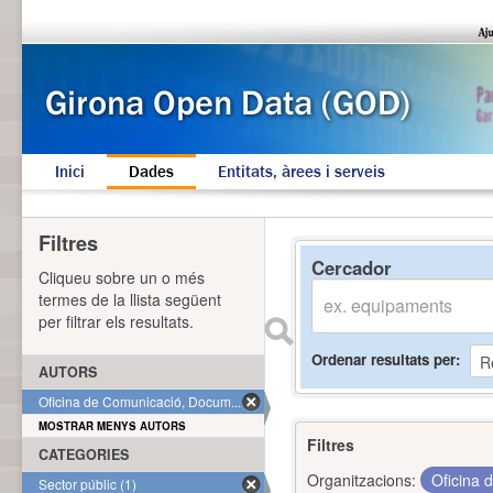
Inici
Dades
Entitats, àrees i serveis
Filtres
Cercador
Cliqueu sobre un o més
termes de la llista següent
per filtrar els resultats.
Ordenar resultats per
AUTORS
Oficina de Comunicació, Docum... (1)
MOSTRAR MENYS AUTORS
Filtres
CATEGORIES
Organitzacions:
Oficina 
Sector públic (1)