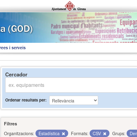
rees i serveis
Cercador
Ordenar resultats per
Filtres
Organitzacions:
Estadística
Formats:
CSV
Grups:
Dem