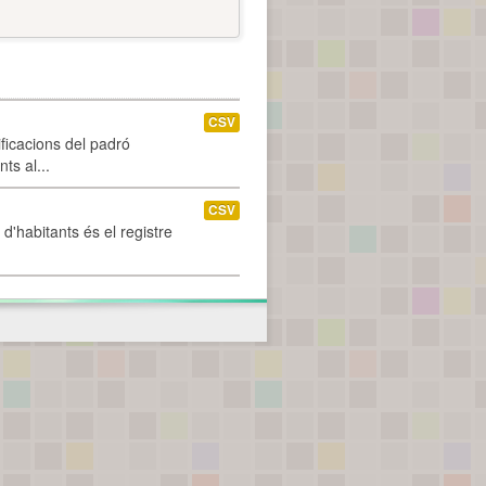
CSV
ificacions del padró
ts al...
CSV
d'habitants és el registre