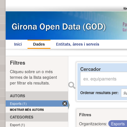
Inici
Dades
Entitats, àrees i serveis
Filtres
Cercador
Cliqueu sobre un o més
termes de la llista següent
per filtrar els resultats.
Ordenar resultats per
AUTORS
Esports (1)
MOSTRAR MÉS AUTORS
Filtres
CATEGORIES
Organitzacions:
Esports
Esport (1)