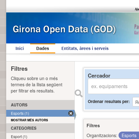
Inici
Dades
Entitats, àrees i serveis
Filtres
Cercador
Cliqueu sobre un o més
termes de la llista següent
per filtrar els resultats.
Ordenar resultats per
AUTORS
Esports (1)
MOSTRAR MÉS AUTORS
Filtres
CATEGORIES
Organitzacions:
Esports
Esport (1)