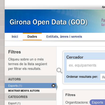
Inici
Dades
Entitats, àrees i serveis
Filtres
Cercador
Cliqueu sobre un o més
termes de la llista següent
per filtrar els resultats.
Ordenar resultats per
AUTORS
Esports (1)
MOSTRAR MENYS AUTORS
Filtres
CATEGORIES
Organitzacions:
Esports
Esport (1)