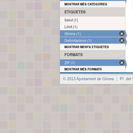
MOSTRAR MÉS CATEGORIES
ETIQUETES
Salut (1)
Límit (1)
Girona (1)
Delimitacions (1)
MOSTRAR MENYS ETIQUETES
FORMATS
ZIP (1)
MOSTRAR MÉS FORMATS
© 2013 Ajuntament de Girona
|
Pl. del