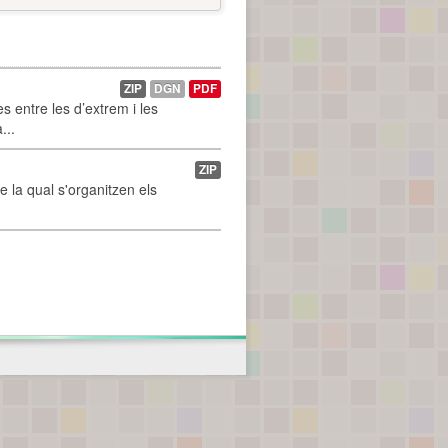
ZIP
DGN
PDF
 entre les d’extrem i les
...
ZIP
de la qual s'organitzen els