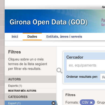
Inici
Dades
Entitats, àrees i serveis
Filtres
Cercador
Cliqueu sobre un o més
termes de la llista següent
per filtrar els resultats.
Ordenar resultats per
AUTORS
Esports (1)
MOSTRAR MÉS AUTORS
Filtres
CATEGORIES
Formats:
CSV
Grup
Esport (1)