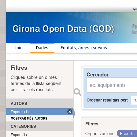
Inici
Dades
Entitats, àrees i serveis
Filtres
Cercador
Cliqueu sobre un o més
termes de la llista següent
per filtrar els resultats.
Ordenar resultats per
AUTORS
Esports (1)
MOSTRAR MÉS AUTORS
Filtres
CATEGORIES
Organitzacions:
Esports
Esport (1)