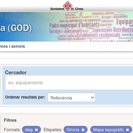
rees i serveis
Cercador
Ordenar resultats per
Filtres
Formats:
dwg
Etiquetes:
Girona
Mapa topogràfic