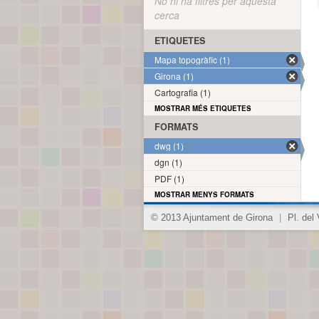
No hi ha filtres per aquesta
cerca
ETIQUETES
Mapa topogràfic (1)
Girona (1)
Cartografia (1)
MOSTRAR MÉS ETIQUETES
FORMATS
dwg (1)
dgn (1)
PDF (1)
MOSTRAR MENYS FORMATS
© 2013 Ajuntament de Girona
|
Pl. del