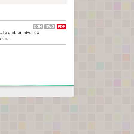
DGN
DWG
PDF
àfic amb un nivell de
a en...