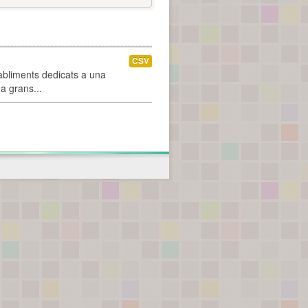
CSV
abliments dedicats a una
 a grans...