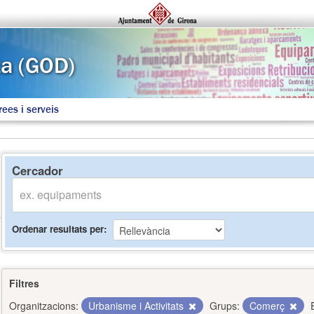
rees i serveis
Cercador
Ordenar resultats per
Filtres
Organitzacions:
Urbanisme i Activitats
Grups:
Comerç