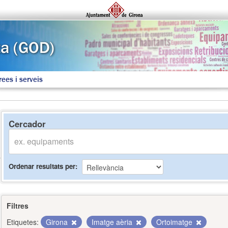
rees i serveis
Cercador
Ordenar resultats per
Filtres
Etiquetes:
Girona
Imatge aèria
Ortoimatge