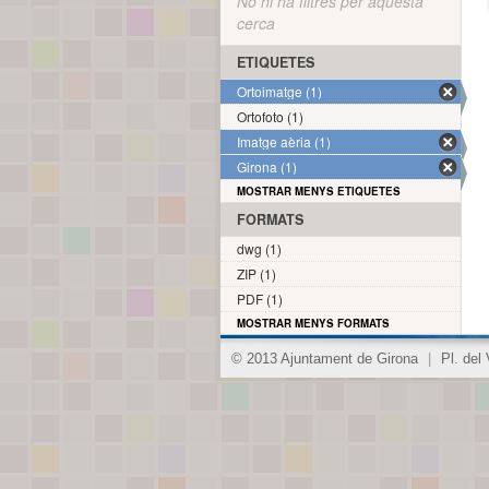
No hi ha filtres per aquesta
cerca
ETIQUETES
Ortoimatge (1)
Ortofoto (1)
Imatge aèria (1)
Girona (1)
MOSTRAR MENYS ETIQUETES
FORMATS
dwg (1)
ZIP (1)
PDF (1)
MOSTRAR MENYS FORMATS
© 2013 Ajuntament de Girona
|
Pl. del