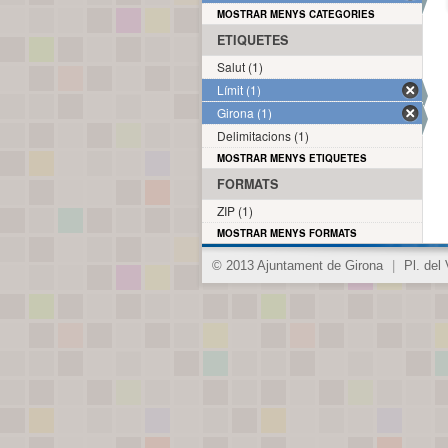
MOSTRAR MENYS CATEGORIES
ETIQUETES
Salut (1)
Límit (1)
Girona (1)
Delimitacions (1)
MOSTRAR MENYS ETIQUETES
FORMATS
ZIP (1)
MOSTRAR MENYS FORMATS
© 2013 Ajuntament de Girona
|
Pl. del