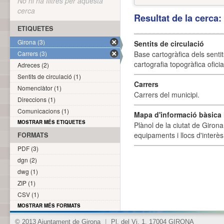
No hi ha filtres per aquesta
cerca
Resultat de la cerca
ETIQUETES
Girona (3)
Sentits de circulació
Carrers (3)
Base cartogràfica dels sentit
cartografia topogràfica ofici
Adreces (2)
Sentits de circulació (1)
Carrers
Nomenclàtor (1)
Carrers del municipi.
Direccions (1)
Comunicacions (1)
Mapa d'informació bàsica i
MOSTRAR MÉS ETIQUETES
Plànol de la ciutat de Girona
equipaments i llocs d'interès 
FORMATS
PDF (3)
dgn (2)
dwg (1)
ZIP (1)
CSV (1)
MOSTRAR MÉS FORMATS
© 2013 Ajuntament de Girona
|
Pl. del Vi, 1. 17004 GIRONA