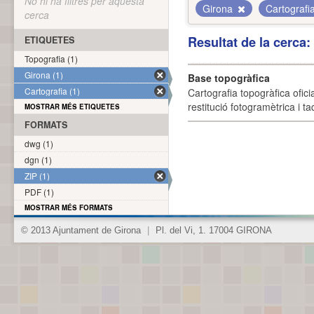
No hi ha filtres per aquesta
Girona
Cartografi
cerca
Resultat de la cerca
ETIQUETES
Topografia (1)
Girona (1)
Base topogràfica
Cartografia (1)
Cartografia topogràfica ofic
restitució fotogramètrica i ta
MOSTRAR MÉS ETIQUETES
FORMATS
dwg (1)
dgn (1)
ZIP (1)
PDF (1)
MOSTRAR MÉS FORMATS
© 2013 Ajuntament de Girona
|
Pl. del Vi, 1. 17004 GIRONA