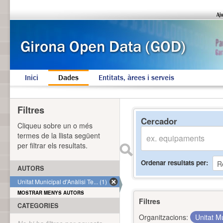
Inici
Dades
Entitats, àrees i serveis
Filtres
Cercador
Cliqueu sobre un o més
termes de la llista següent
per filtrar els resultats.
Ordenar resultats per
AUTORS
Unitat Municipal d'Anàlisi Te... (1)
MOSTRAR MENYS AUTORS
Filtres
CATEGORIES
Organitzacions:
Unitat Mu