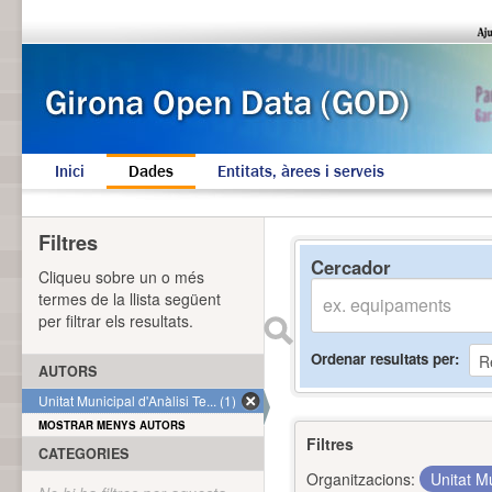
Inici
Dades
Entitats, àrees i serveis
Filtres
Cercador
Cliqueu sobre un o més
termes de la llista següent
per filtrar els resultats.
Ordenar resultats per
AUTORS
Unitat Municipal d'Anàlisi Te... (1)
MOSTRAR MENYS AUTORS
Filtres
CATEGORIES
Organitzacions:
Unitat Mu