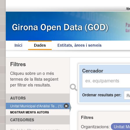
Inici
Dades
Entitats, àrees i serveis
Filtres
Cercador
Cliqueu sobre un o més
termes de la llista següent
per filtrar els resultats.
Ordenar resultats per
AUTORS
Unitat Municipal d'Anàlisi Te... (1)
MOSTRAR MENYS AUTORS
Filtres
CATEGORIES
Organitzacions:
Unitat Mu