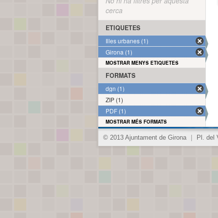
No hi ha filtres per aquesta
cerca
ETIQUETES
Illes urbanes (1)
Girona (1)
MOSTRAR MENYS ETIQUETES
FORMATS
dgn (1)
ZIP (1)
PDF (1)
MOSTRAR MÉS FORMATS
© 2013 Ajuntament de Girona
|
Pl. del