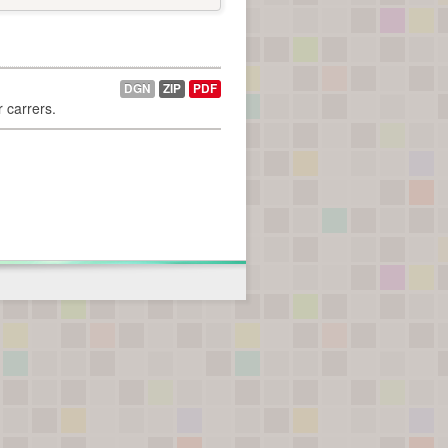
DGN
ZIP
PDF
r carrers.