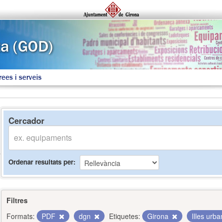
rees i serveis
Cercador
Ordenar resultats per
Filtres
Formats:
PDF
dgn
Etiquetes:
Girona
Illes urb